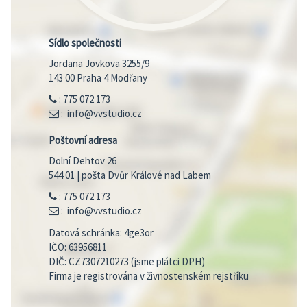
Sídlo společnosti
Jordana Jovkova 3255/9
143 00 Praha 4 Modřany
: 775 072 173
: info@vvstudio.cz
Poštovní adresa
Dolní Dehtov 26
544 01 | pošta Dvůr Králové nad Labem
: 775 072 173
: info@vvstudio.cz
Datová schránka: 4ge3or
IČO: 63956811
DIČ: CZ7307210273 (jsme plátci DPH)
Firma je registrována v živnostenském rejstříku